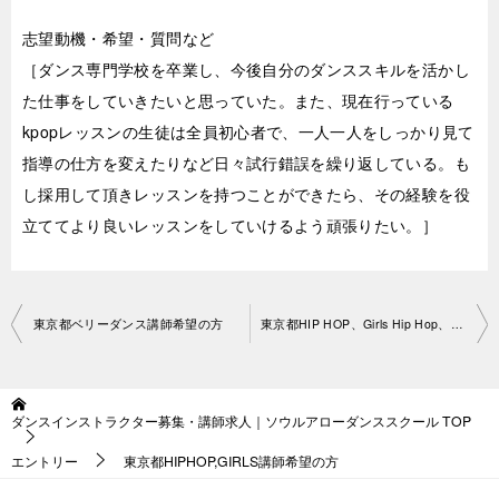
志望動機・希望・質問など
［ダンス専門学校を卒業し、今後自分のダンススキルを活かし
た仕事をしていきたいと思っていた。また、現在行っている
kpopレッスンの生徒は全員初心者で、一人一人をしっかり見て
指導の仕方を変えたりなど日々試行錯誤を繰り返している。も
し採用して頂きレッスンを持つことができたら、その経験を役
立ててより良いレッスンをしていけるよう頑張りたい。］
投
東京都ベリーダンス講師希望の方
東京都HIP HOP、Girls Hip Hop、K POP講師希望 の方
稿
ナ
ダンスインストラクター募集・講師求人｜ソウルアローダンススクール
TOP
ビ
エントリー
東京都HIPHOP,GIRLS講師希望の方
ゲ