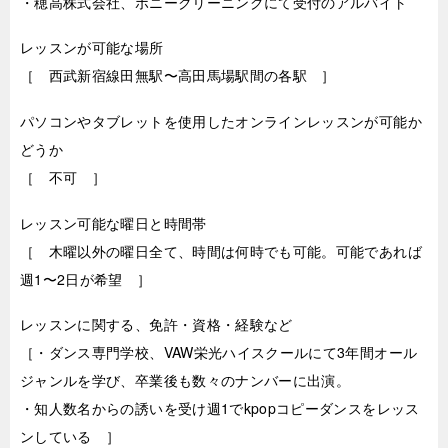
・穂高株式会社、ポニークリーニングにて受付のアルバイト
レッスンが可能な場所
［ 西武新宿線田無駅〜高田馬場駅間の各駅 ］
パソコンやタブレットを使用したオンラインレッスンが可能か
どうか
［ 不可 ］
レッスン可能な曜日と時間帯
［ 木曜以外の曜日全て、時間は何時でも可能。可能であれば
週1〜2日が希望 ］
レッスンに関する、免許・資格・経験など
［・ダンス専門学校、VAW栄光ハイスクールにて3年間オール
ジャンルを学び、卒業後も数々のナンバーに出演。
・知人数名からの誘いを受け週1でkpopコピーダンスをレッス
ンしている ］