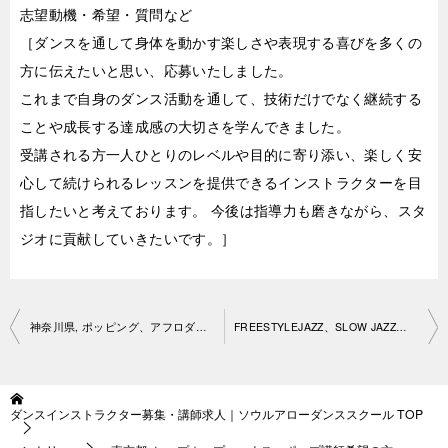
志望動機・希望・質問など
［ダンスを通して身体を動かす楽しさや表現する喜びを多くの
方に伝えたいと思い、応募いたしました。
これまで自身のダンス活動を通して、技術だけでなく継続する
ことや成長する達成感の大切さを学んできました。
受講される方一人ひとりのレベルや目的に寄り添い、楽しく安
心して続けられるレッスンを提供できるインストラクターを目
指したいと考えております。 今後は指導力も磨きながら、スタ
ジオに貢献していきたいです。］
投
神奈川県, ポッピング、アフロダンス講師希望の方
FREESTYLEJAZZ、SLOW JAZZ、ARMS Control、アイドルダ ンス(女性邦楽、KPOP)
稿
ナ
ダンスインストラクター募集・講師求人｜ソウルアローダンススクール
TOP
ビ